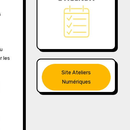
s
au
r les
Site Ateliers
Numériques