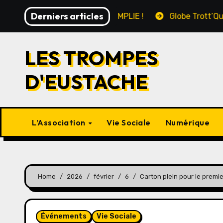
Skip
Derniers articles
MISSION ACCOMPLIE !
Globe Trott’Quiz : Escale le
to
content
LES TROMPES
D'EUSTACHE
L’Association
Vie Sociale
Numérique
Home
2026
février
6
Carton plein pour le premie
Événements
Vie Sociale