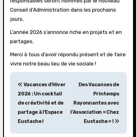
responsables seront nommés par le nouveau
Conseil d’Administration dans les prochains
jours.
L’année 2026 s’annonce riche en projets et en
partages.
Merci à tous d’avoir répondu présent et de faire
vivre notre beau lieu de vie sociale !
N
Vacances d’Hiver
Des Vacances de
a
2026 : Un cocktail
Printemps
v
de créativité et de
Rayonnantes avec
partage à l’Espace
l’Association « Chez
i
Eustache !
Eustache » !
g