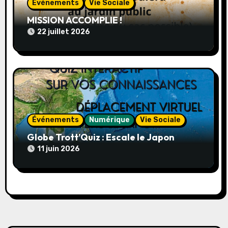
t
Événements
Vie Sociale
MISSION ACCOMPLIE !
i
22 juillet 2026
c
l
e
Événements
Numérique
Vie Sociale
Globe Trott’Quiz : Escale le Japon
11 juin 2026