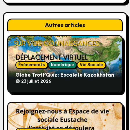
a
t
Autres articles
i
o
n
d
Événements
Numérique
Vie Sociale
e
Globe Trott’Quiz : Escale le Kazakhstan
23 juillet 2026
l
’
a
r