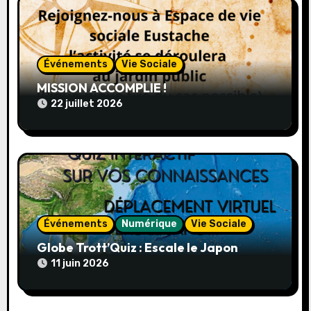
l
’
Événements
Vie Sociale
a
MISSION ACCOMPLIE !
r
22 juillet 2026
t
i
c
l
Événements
Numérique
Vie Sociale
e
Globe Trott’Quiz : Escale le Japon
11 juin 2026